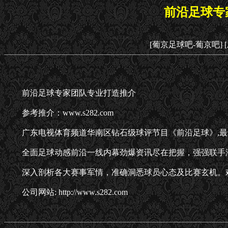
前沿足球专
[葡京足球吧-葡京吧]
前沿足球专家团队专业打造推介
参考推介：www.s282.com
广东电视体育频道华南区钻石级球评节目《前沿足球》,
全面足球动感前沿一线内幕劲爆资讯尽在把握，强强联手
深入剖析各大赛事军情，准确洞悉球员心态及比赛玄机。
公司网站: http://www.s282.com