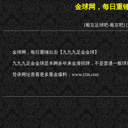
金球网，每日重
[葡京足球吧-葡京吧]
金球网，每日重锤出击【九九九足金金球】
九九九足金金球是本网多年来金漆招牌，不是普通一般球
登录网址查看更多重金爆料：www.t1ttt.com