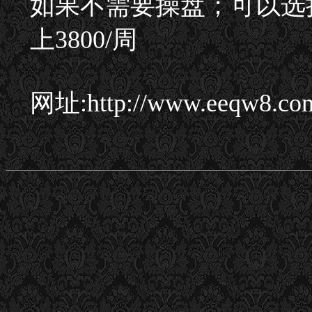
如果不需要操盘；可以选择
上3800/周
网址:http://www.eeqw8.co