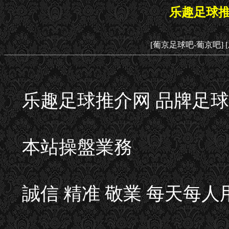
乐趣足球推
[葡京足球吧-葡京吧]
乐趣足球推介网 品牌足
本站操盤業務
誠信 精准 敬業 每天每