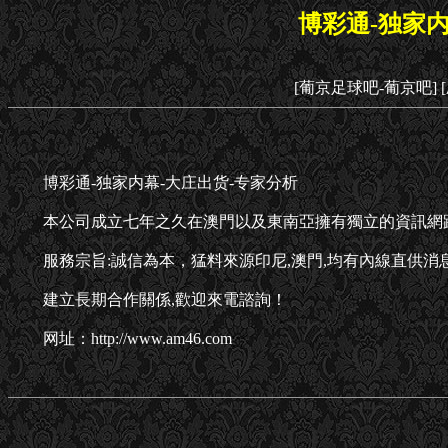
博彩通-独家内
[葡京足球吧-葡京吧]
博彩通-独家内幕-大庄出货-专家分析
本公司成立七年之久在澳門以及東南亞擁有獨立的資訊網
服務宗旨:誠信為本，猛料來源印尼,澳門,均有內線直供消
建立長期合作關係,歡迎來電諮詢！
网址：http://www.am46.com