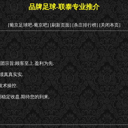
品牌足球-联泰专业推介
[葡京足球吧-葡京吧]
[刷新页面]
[杀庄排行榜]
[关闭本页]
宗旨:顾客至上.盈利为先.
绩真真实实.
技术操控.
稳定收盘.期待您的到来,