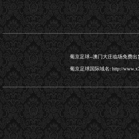
葡京足球--澳门大庄临场免费出
葡京足球国际域名: http://www.