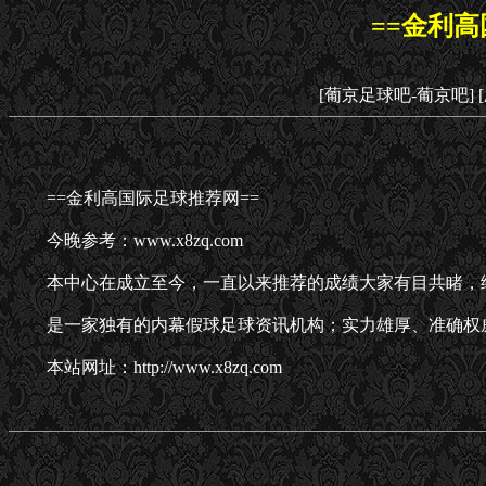
==金利高
[葡京足球吧-葡京吧]
==金利高国际足球推荐网==
今晚参考：www.x8zq.com
本中心在成立至今，一直以来推荐的成绩大家有目共睹，
是一家独有的内幕假球足球资讯机构；实力雄厚、准确权
本站网址：http://www.x8zq.com