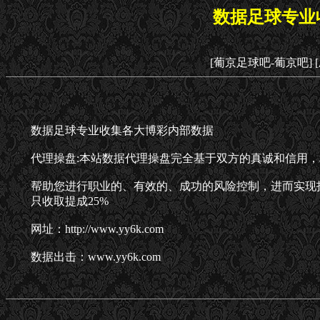
数据足球专业
[葡京足球吧-葡京吧]
数据足球专业收集各大博彩内部数据
代理操盘:本站数据代理操盘完全基于双方的真诚和信用
帮助您进行职业的、有效的、成功的风险控制，进而实现
只收取提成25%
网址：http://www.yy6k.com
数据出击：www.yy6k.com