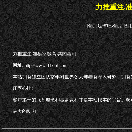
力推重注.
[葡京足球吧-葡京吧]
力推重注.准确率极高.共同赢利!
网址: http://www.d321d.com
本站拥有独立团队常年对世界各大球赛有深入研究，拥有
庄家心理!
客戶第一的服务理念和贏盘贏利才是本站根本的宗旨。欢迎
最大的动力