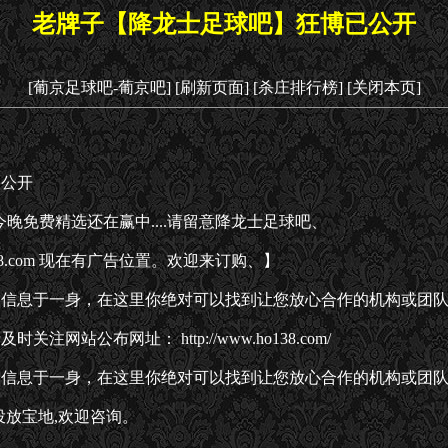
老牌子【降龙士足球吧】狂博已公开
[葡京足球吧-葡京吧]
[刷新页面]
[杀庄排行榜]
[关闭本页]
已公开
om 今晚免费精选还在赢中....请留意降龙士足球吧、
38.com 现在有广告位置。欢迎来订购、】
信息于一身，在这里你绝对可以找到让您放心合作的机构或团队
网站公布网址： http://www.ho138.com/
信息于一身，在这里你绝对可以找到让您放心合作的机构或团队
投放宝地,欢迎咨询。