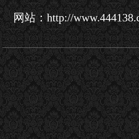
网站：http://www.444138.