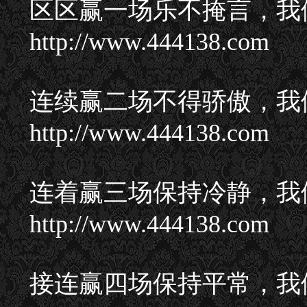
区区赢一场乐不掩言，我
http://www.444138.com
连续赢二场不得骄傲，我
http://www.444138.com
连着赢三场保持冷静，我
http://www.444138.com
接连赢四场保持平常，我